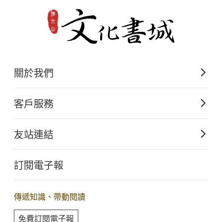
關於我們
佛光山文化出版的起源
客戶服務
歷史沿革
購書須知
關於文化出版
友站連結
電子書購買流程
佛光山全球資訊網
大量團購
訂閱電子報
星雲大師全集
客服聯繫
iBuddha 線上佛學影音
查詢訂單
傳遞知識、帶動閱讀
佛光山電子大藏經
免費訂閱電子報
人間衛視