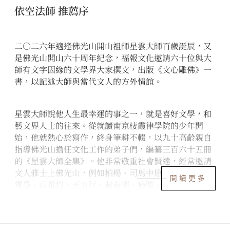
依空法師 推薦序
二○二六年適逢佛光山開山祖師星雲大師百歲誕辰，又
是佛光山開山六十周年紀念，福報文化邀請六十位與大
師有文字因緣的文學界大家撰文，出版《文心雕佛》一
書，以記述大師與當代文人的方外情誼。
星雲大師說他人生最幸運的事之一，就是喜好文學，和
藝文界人士的往來。從就讀南京棲霞律學院的少年開
始，他就熱心於寫作，終身筆耕不輟，以九十高齡親自
指導佛光山擔任文化工作的弟子們，編纂三百六十五冊
的《星雲大師全集》。他非常敬重社會賢達，經常邀請
文人雅士上佛光山，例如柏楊、司馬中原、余光中、尹
閱讀更多
雪曼、高希均、王力行、黃春明、瘂弦、莫言、余秋
雨、郭嗣汾、應未遲、蕭滬音、李中和、姚家彥、林清
玄、鄭羽書、符芝瑛等人，他們或應邀講課、或研究佛
學、或靜心創作，作家孟瑤曾經在佛光山小住一段日