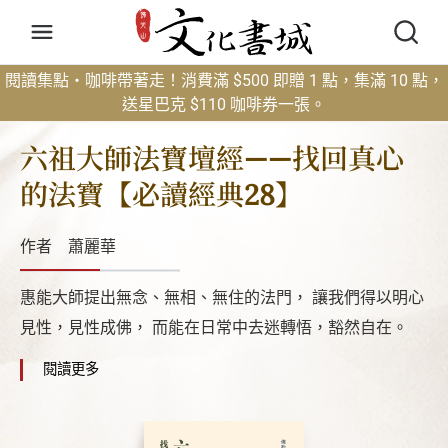
閱讀集點・咖啡帶著走！消費滿 $500 即贈 1 點，集滿 10 點，
送星巴克 $110 咖啡券一張。
六祖大師法寶壇經——找回真心
的法寶【必讀經典28】
作者
蕭麗華
作
惠能大師提出無念、無相、無住的法門， 讓我們得以明心
見性，見性成佛， 而能在日常中去迷轉悟，豁然自在。
閱讀更多