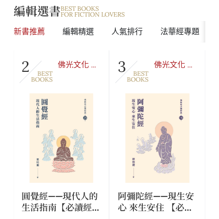
子，劉枋則在山上安養晚年。
編輯選書
BEST BOOKS
FOR FICTION LOVERS
新書推薦
編輯精選
人氣排行
法華經專題
二○二三年星雲大師圓寂，至今倏忽已近三年，大家對
他的懷念與日俱增，二○二六年是他的百歲誕辰，有心
者提議邀請六十位享譽文學界的作家們，編輯《文心雕
2
3
經
佛光文化 經
佛光文化 經
佛》專書，文心就是我心，文心就是真心，以真淳的文
BEST
BEST
典叢書
典叢書
心，抒寫每個人和星雲大師甚深的佛學因緣。星雲大師
BOOKS
BOOKS
一生注重文教工作，禮敬知識分子，文學創作一直是他
的最愛，六十位大文學家今日以文會友，以文字般若來
紀念大師的百歲誕辰，意義深遠，欣為之序！
圓覺經——現代人的
阿彌陀經——現生安
寶
生活指南【必讀經典
心 來生安住 【必讀
25】
經典16】