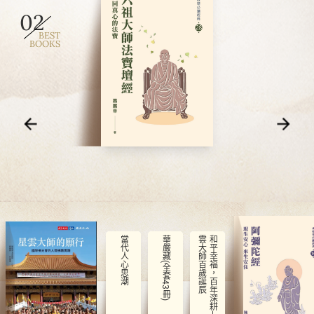
02
BEST
BOOKS
當代人心思潮
華嚴藏(全套43冊)
辰
和
平
幸
福
，
百
年
深
耕
—
星
雲
大
師
百
歲
誕