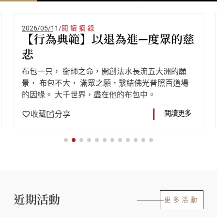
2026/05/11
/
閱讀摘錄
【行為典範】以退為進—度眾的慈
悲
布包一只， 銜師之命，開創法水長流五大洲的願
景， 布包不大， 滿眾之願，繫結佛光普照百道場
的因緣。 大千世界，盡在他的布包中。
收藏
分享
閱讀更多
近期活動
更多活動