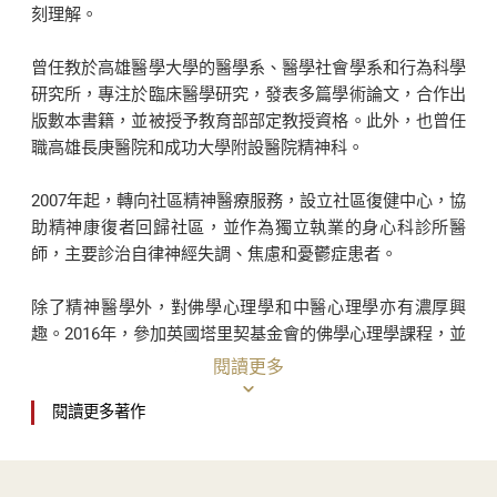
療疾病不能僅關注局部症狀，更需從整體出發，調節身
刻理解。
心互動。這也呼應了傳統醫學強調的「形神合一」，重
曾任教於高雄醫學大學的醫學系、醫學社會學系和行為科學
視情緒、生活方式等對健康的影響。
研究所，專注於臨床醫學研究，發表多篇學術論文，合作出
版數本書籍，並被授予教育部部定教授資格。此外，也曾任
不論是從西醫或是中醫，深入探索來訪者的心靈世界，
職高雄長庚醫院和成功大學附設醫院精神科。
給予溫暖的撫慰和支持，以幫助他們恢復身心健康更是
2007年起，轉向社區精神醫療服務，設立社區復健中心，協
本書強調的軸心目標。
助精神康復者回歸社區，並作為獨立執業的身心科診所醫
師，主要診治自律神經失調、焦慮和憂鬱症患者。
除了精神醫學外，對佛學心理學和中醫心理學亦有濃厚興
趣。2016年，參加英國塔里契基金會的佛學心理學課程，並
因此，真正的療癒不僅僅是消除身體的病痛，更是撫平
於2018年加入北京廣安門中醫院中醫心理學師承班學習。
閱讀更多
心靈的創傷，期許每位讀者皆能透過《人醫
成為身心科
閱讀更多著作
目前，專注於整合中西醫學心理學於心身疾病的臨床診療，
醫師》，讓你我都能成為自己的身心科醫生，並且重新
並協助財團法人私立高雄仁愛之家發展長期照護與醫療體
找回生命的完整與平衡。
系。