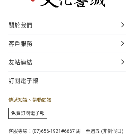
從身體表徵到心理表徵
關於我們
症狀是通往內心的過渡空間
佛光山文化出版的起源
客戶服務
人、神與鬼
歷史沿革
購書須知
關於文化出版
友站連結
鐵漢柔情
電子書購買流程
佛光山全球資訊網
大量團購
訂閱電子報
春困感悟
星雲大師全集
客服聯繫
iBuddha 線上佛學影音
查詢訂單
傳遞知識、帶動閱讀
佛光山電子大藏經
免費訂閱電子報
Ⅲ
人間衛視
附錄
-
-
高中校園的精神健康問題──我的參與觀察體驗
客服專線：(07)656-1921#6667 周一至週五 (非例假日)