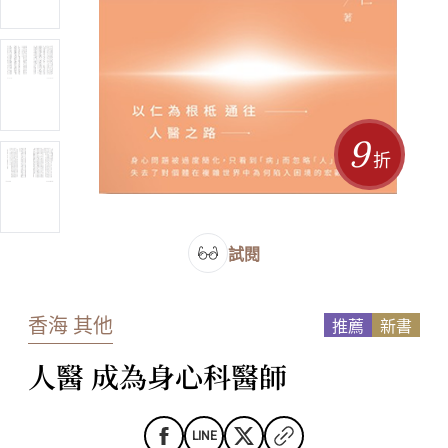
9
折
試閱
香海 其他
推薦
新書
人醫 成為身心科醫師
LINE