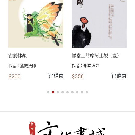
解構、還原與再建構
生命的腳本
不安全感是問題的根源
窗前佛顏
課堂上的摩訶止觀（壹）
身體是心靈的顯化
作者：
滿觀法師
作者：
永本法師
購買
購買
$200
$256
身體與心靈的神秘連結
不同理論框架下的壓力調適障礙
閒愁最苦
心身症作為中西醫學心理學的交叉