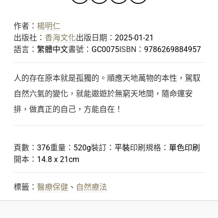
作者：
楊明仁
出版社：
香海文化
出版日期：
2025-01-21
語言：
繁體中文
書號：
GC0075
ISBN：
9786269884957
人的存在原本就是孤獨的。順應天地萬物的本性，駕馭
自然六氣的變化，就能遨遊於無窮天地間，隨命運安
排，做真正的自己，方能自在！
頁數：
376
重量：
520g
裝訂：
平裝
印刷規格：
單色印刷
開本：
14.8 x 21cm
標籤：
醫療保健
、
自然療法