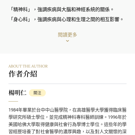
「精神科」，強調疾病與大腦和神經系統的關係。
「身心科」，強調疾病與心理和生理之間的相互影響。
閱讀更多
治療「身心症」的關鍵在於，不僅要能判斷自律神經失
調的狀態，更需掌握造成壓力之社會心理問題的角色。
身心相互關聯，身體症狀不僅只是單純的心理防衛機
ABOUT THE AUTHOR
制，更是潛意識的顯現。透過這些症狀，可以與深藏於
作者介紹
意識中的創傷經驗連結，從而進行適當的治療。
楊明仁
關注
《人醫
成為身心科醫師》結合中西醫心理治癒的理論與
1984年畢業於台中中山醫學院，在高雄醫學大學獲得臨床醫
技術，推陳出新、發展成一門新的心理治療學派。身心
學研究所碩士學位，並完成精神科專科醫師訓練。1996年於
美國哈佛大學取得健康與社會行為學博士學位。這些年的學
的健康並非孤立存在，而是複雜系統中的動態平衡。治
習經歷培養了對社會醫學的濃厚興趣，以及對人文關懷的深