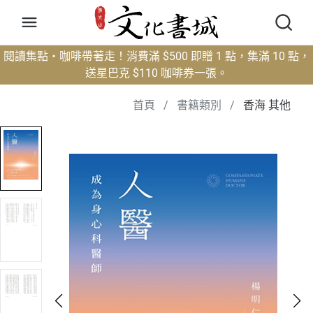
閱讀集點・咖啡帶著走！消費滿 $500 即贈 1 點，集滿 10 點，
送星巴克 $110 咖啡券一張。
首頁
/
書籍類別
/
香海 其他