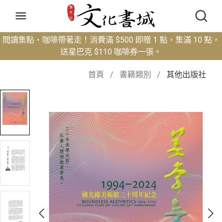
閱讀集點・咖啡帶著走！消費滿 $500 即贈 1 點，集滿 10 點，
送星巴克 $110 咖啡券一張。
首頁
/
書籍類別
/
其他出版社