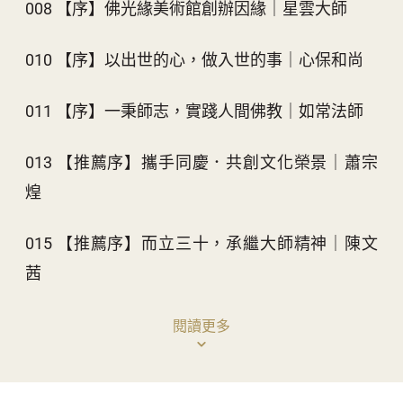
【序】佛光緣美術館創辦因緣｜星雲大師
二○○二年，佛光緣美術館總部成立，其擔任總館長，
008
統籌佛光山海內外美術館。至今全球共二十七所分館，藉由
美學藝術，突破語言與文化藩籬，協助海內外道場以文化弘
【序】以出世的心，做入世的事｜心保和尚
010
法。 二○○五至二○一九年，「星雲大師一筆字書法展」於全
球二十六個國家地區舉辦逾一七二次巡迴，為佛光山文化弘
【序】一秉師志，實踐人間佛教｜如常法師
011
法累積能量，其策展專業也備受各界肯定。
佛陀紀念館建館期間，在大師指導下負責全館藝術工
【推薦序】攜手同慶．共創文化榮景｜蕭宗
013
程，二○一一年落成、二○ 一三年銜命擔任館長至今。由大
煌
師親自擘劃，佛館在短短幾年成為國際知名博物館。
【推薦序】而立三十，承繼大師精神｜陳文
015
為關懷偏鄉教育，大師二○一三年啟動五十部佛光山
「雲水書坊——行動圖書館」; 二○一六年為貧困學子成立
茜
「好苗子」教育獎學金人才扶植計畫，由佛光山文教基金會
持續執行中。
閱讀更多
如常法師曾表示，大師對弟子的栽培，讓不同才能的徒
佛光緣美術館全球分布圖
眾有發揮的平台。因為有星雲大師，才能成就今日的佛光
016
山。