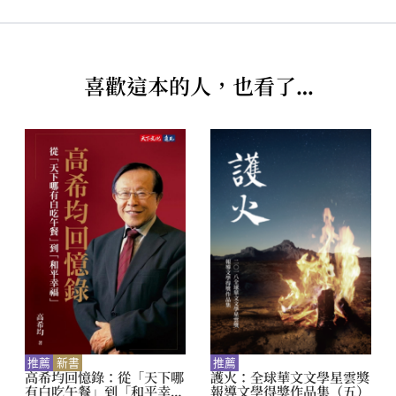
何政廣
單元
千年流轉
018
1
第39屆金鼎獎 / null / 特別貢獻獎 / null
喜歡這本的人，也看了…
得獎介紹
何政廣 Ho, Cheng-Kuang
原點：那年大師千山萬水捧回的佛教文物
020
現任藝術家雜誌社、藝術家出版社、藝術收藏+設計雜誌
發行人。臺北師範藝術科畢業。1964年擔任教育部國民學校
寶藏館：五件文物的故事
022
美術課程標準修訂委員、美術課本編輯委員。1975年6月創
辦《藝術家》雜誌，並擔任發行人。1977年5月應美國國務
以佛教經典為策展文本——從寶藏館談星雲
024
院邀請訪美六個月，考察美國藝術文化及歐洲美術館、美術
出版事業。
大師的策展力
1982年至2002年，何政廣擔任臺灣省政府教育廳兒童讀
物編輯小組總編輯。1986至2002年擔任《兒童的》雜誌總
為未來做典藏——四十八地宮特色館藏
028
編輯。1988年被聘為臺灣省立美術館開館規劃委員、1992
年擔任幼獅文化事業公司規畫委員。在1992年擔任文化建設
佛陀紀念館十大鎮館之寶
委員會美術咨議委員會第一屆委員。1993年任高雄市立美術
032
推薦
新書
推薦
館籌備規劃典藏委員。1996年獲國立臺北師範學校一百年傑
高希均回憶錄：從「天下哪
護火：全球華文文學星雲獎
有白吃午餐」到「和平幸
報導文學得獎作品集（五）