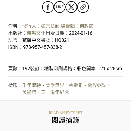
LINE
作者：
發行人：如常法師 總編輯：何政廣
出版社：
時報文化
出版日期：
2024-01-16
語言：
繁體中文
書號：
HQ021
ISBN：
978-957-457-838-2
頁數：
192
裝訂：
精裝
印刷規格：
彩色
開本：
21 x 28cm
標籤：
千年流轉
、
美學無界
、
零距離
、
跨界觀點
、
美術館
、
三十周年紀念
READ AN EXCERPT
閱讀摘錄