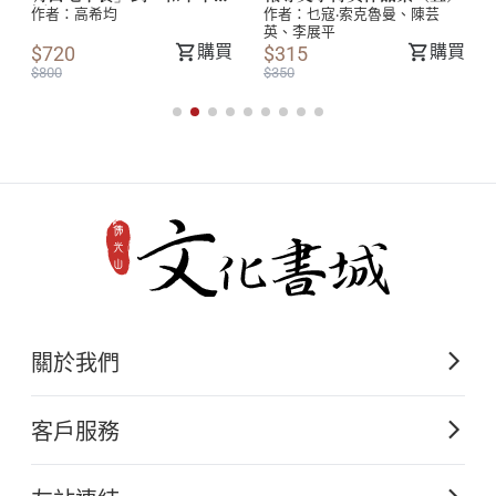
出校友榮譽狀，及行政院新聞局圖書主編金鼎獎。1997年擔
從敦煌到佛光山——佛教藝術的保護與弘揚
038
福」
作者：
高希均
作者：
乜寇‧索克魯曼、陳芸
任臺灣省立美術館館長甄選委員、高雄市立美術館高雄美術
英、李展平
之路｜蘇伯民
購買
購買
$720
$315
獎評審委員、臺北市立美術館諮詢委員會委員。
$800
$350
在2007年10月創辦《藝術收藏+設計》雜誌。2008至2013
年間擔任臺北市政府公共藝術諮詢委員、臺北市立美術館諮
以藝文弘法厚實能量——精進專業的學術館
042
詢委員、高雄市立美術館諮詢委員、高等教育評鑑中心大學
員與展現活力的人間佛教｜曾淑賢
校院系所評鑑委員、臺北市政府文化局諮詢委員、國家藝術
文化基金會董事。著作有︰歐美現代美術、二十世紀美術
如何創造自己的美術館經驗｜張譽騰
044
家、環球美術館見聞錄、藝術欣賞階梯、世界名畫家全集塞
尚、梵谷、康丁斯基等三十多種。
得獎評語
何政廣先生致力於推廣臺灣藝術的教育與出版，連結兩岸，
單元
零距離美術館
048
2
與世界接軌。一本初衷堅守崗位長達四十年，披荊斬棘，不
關於我們
斷創新。1975年創辦《藝術家》雜誌發行至今；並持續出版
佛光山的美術館——總館
藝術相關作品近百種。讓世界藝術深入臺灣，也讓臺灣藝術
050
佛光山文化出版的起源
走向國際，成就卓然。
客戶服務
歷史沿革
寶藏館的承襲與革新——美國西來寺西來館
052
購書須知
關於文化出版