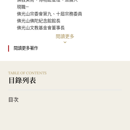
佛教美術、博物館管理、策展人
現職—
佛光山宗委會第九、十屆宗務委員
佛光山佛陀紀念館館長
佛光山文教基金會董事長
全球二十七所佛光緣美術館總館長
閱讀更多
世界佛教美術圖說大辭典主編
閱讀更多著作
南華大學宗教學系副教授
中華民國博物館學會副理事長
除擔任佛陀紀念館館長，星雲大師曾讚其聰明能幹，才
華洋溢。
TABLE OF CONTENTS
目錄列表
二○○一年，佛光山成立《世界佛教美術圖說大辭典》
編輯委員會，由他擔任主編，率團隊進行長達十三年編纂工
目次
程；全套二十大冊， 二○一三年相繼出版中文版、英文版與
簡體版。發行後，即受國際學術界矚目，成為研究佛教藝術
重要典籍，並促成佛光山與各學術機構合作。