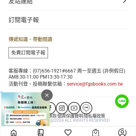
友站連結
電子書購買流程
走入人間煙火的都會型美術館——台北道場
054
佛光山全球資訊網
大量團購
台北館
訂閱電子報
星雲大師全集
客服聯繫
社區裡的藝文鄰居——屏東講堂屏東館
iBuddha 線上佛學影音
056
查詢訂單
傳遞知識、帶動閱讀
佛光山電子大藏經
透過藝術扎根在地——澳洲南天寺南天館
免費訂閱電子報
058
人間衛視
與時俱進，不忘初心——蘭陽別院宜蘭館
060
客服專線：(07)656-1921#6667 周一至週五 (非例假日)
AM8:30-11:00 PM13:30-17:30
活動刊登、投稿聯繫信箱：
service@fgsbooks.com.tw
消弭宗教之分的文化綠洲——馬來西亞東禪
062
寺東禪館、新馬寺新馬館
縈繞土地香氣的國際之窗——惠中寺台中
066
會員服務條款
個資保護聲明
隱私權政策
|
|
COPYRIGHT@2024 ALL RIGHTS RESERVED
館、福山寺彰化館