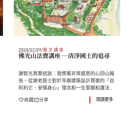
2024/07/03
/
藝文講座
佛光山法寶講座 ─清淨國土的追尋
謝智光真摯述說：我懷著非常感恩的心回山報
告，從謝老居士對於寺廟建築設計貫徹的「自
利利它、安頓身心」理念和一生誓願和護法善
舉，我看到善的循環，因為祖父謝老居士，我
收藏
分享
閱讀更多
們無形中和佛光山串聯在一起，結下很多因
緣。擁有許多因緣，是我的富貴，如同星雲大
師所說，我們應該要惜緣，讓世間更美好。