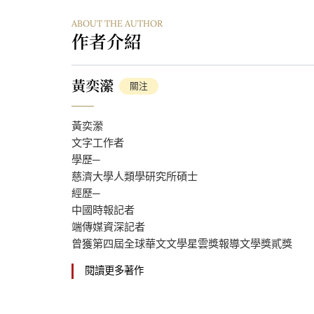
ABOUT THE AUTHOR
作者介紹
黃奕瀠
關注
黃奕瀠
文字工作者
學歷─
慈濟大學人類學研究所碩士
經歷─
中國時報記者
端傳媒資深記者
曾獲第四屆全球華文文學星雲獎報導文學獎貳獎
閱讀更多著作