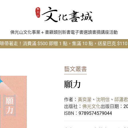
佛光山文化事業
書籍類別
新書
電子書
選讀書摘
講座活動
帶著走！消費滿 $500 即贈 1 點，集滿 10 點，送星巴克 $11
藝文叢書
願力
作者：
黃奕瀠
、
沈明信
、
邱瀟君
出版社：
佛光文化
出版日期：
20
ISBN：
9789574579044