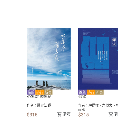
推薦
排行
新書
推薦
排行
新書
窮
心無盡 願無窮
仰望
作者：
慧是法師
作者：
解昆樺
、
左博文
、
雨承
購買
購買
購
$315
$315