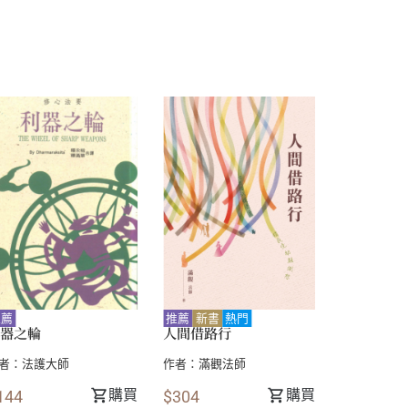
推薦
推薦
新書
熱門
推薦
新書
器之輪
人間借路行
人間借路
者：
法護大師
作者：
滿觀法師
作者：
滿觀
購買
購買
144
$304
$342