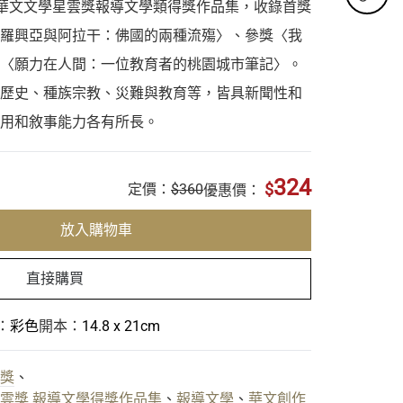
華文文學星雲獎報導文學類得獎作品集，收錄首獎
羅興亞與阿拉干：佛國的兩種流殤〉、參獎〈我
〈願力在人間：一位教育者的桃園城市筆記〉。
歷史、種族宗教、災難與教育等，皆具新聞性和
用和敘事能力各有所長。
324
$
定價：
$360
優惠價：
放入購物車
直接購買
：
彩色
開本：
14.8 x 21cm
獎
、
雲獎 報導文學得獎作品集
、
報導文學
、
華文創作