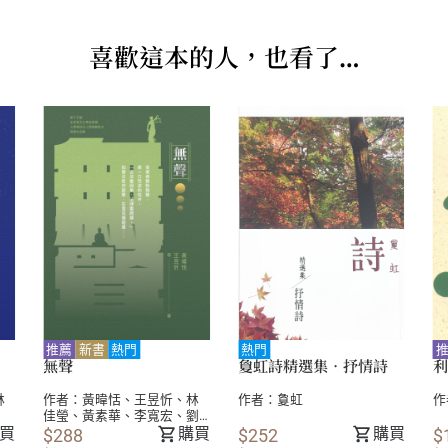
喜歡這本的人，也看了…
推薦
新書
熱門
熱門
無聲
敻虹詩精選集．抒情詩
利
林
作者：
黃暐恬
、
王昱忻
、
林
作者：
敻虹
作
佳瑩
、
黃素華
、
李寬宏
、
劉
哲廷
、
蔡欣佑
、
林佳儀
、
卓
買
購買
購買
$288
$252
$
純華
、
范俊奇
、
張慈方
、
凌