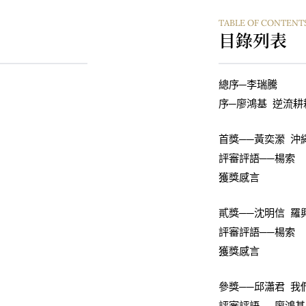
TABLE OF CONTENT
目錄列表
總序─李瑞騰
序─廖鴻基 逆流耕
首獎──黃奕瀠 沖
評審評語──楊索
獲獎感言
貳獎──沈明信 
評審評語──楊索
獲獎感言
參獎──邱瀟君 我