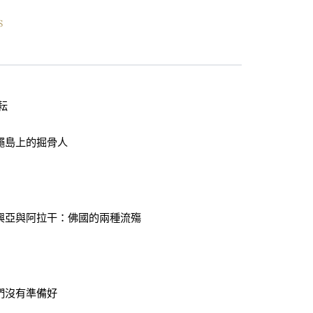
S
耘
繩島上的掘骨人
羅興亞與阿拉干：佛國的兩種流殤
們沒有準備好