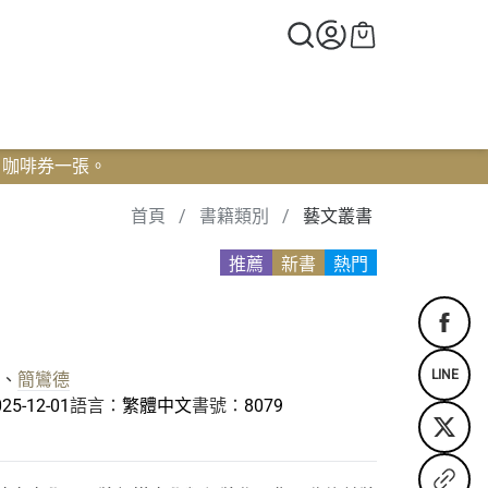
0 咖啡券一張。
首頁
/
書籍類別
/
藝文叢書
推薦
新書
熱門
LINE
、
簡鸞德
25-12-01
語言：
繁體中文
書號：
8079