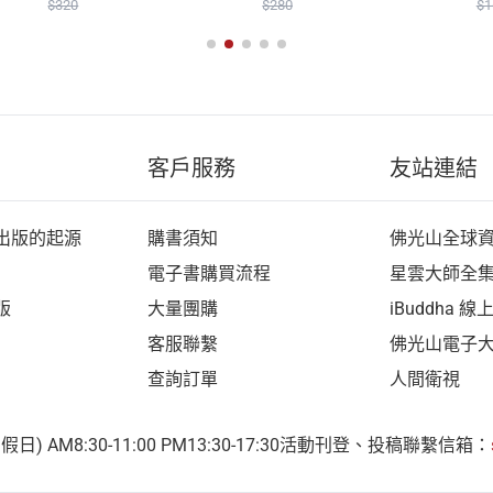
$320
$280
$1
美影
、
胡清朝
客戶服務
友站連結
出版的起源
購書須知
佛光山全球
電子書購買流程
星雲大師全
版
大量團購
iBuddha 
客服聯繫
佛光山電子
查詢訂單
人間衛視
 AM8:30-11:00 PM13:30-17:30
活動刊登、投稿聯繫信箱：