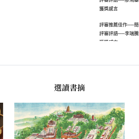
評審評語──廖鴻基
獲獎感言
評審推薦佳作──簡
評審評語──李瑞騰
獲獎感言
選讀書摘