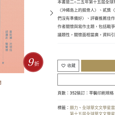
本書是二○二五年第十五屆全球
〈沖繩島上的掘骨人〉、貳獎〈
們沒有準備好〉、評審推薦佳作
作者關懷與寫作主題，包括戰爭
議題性，關懷面相當廣，資料引
9
折
收藏
閱
頁數：
352
裝訂：
平裝
印刷規格
標籤：
願力
、
全球華文文學星雲
第十五屆全球華文文學星