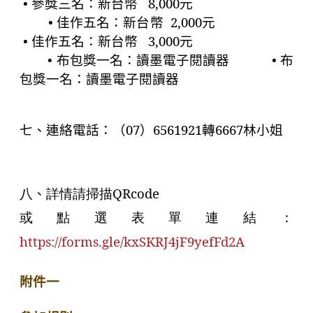
• 參獎三名：新台幣
8,000
元
• 佳作五名：新台幣
2,000
元
• 佳作五名：新台幣
3,000
元
• 布包獎一名：讀墨電子閱讀器
• 布
包獎一名：讀墨電子閱讀器
七、連絡電話：（
07
）
6561921
轉
6667
林小姐
八
、
詳情請掃描QRcode
或點選表單連結：
https://forms.gle/kxSKRJ4jF9yefFd2A
附件一