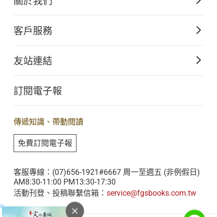
關於我們
佛光山文化出版的起源
客戶服務
歷史沿革
購書須知
關於文化出版
友站連結
電子書購買流程
佛光山全球資訊網
大量團購
訂閱電子報
星雲大師全集
客服聯繫
iBuddha 線上佛學影音
查詢訂單
傳遞知識、帶動閱讀
佛光山電子大藏經
免費訂閱電子報
人間衛視
客服專線：(07)656-1921#6667 周一至週五 (非例假日)
AM8:30-11:00 PM13:30-17:30
活動刊登、投稿聯繫信箱：
service@fgsbooks.com.tw