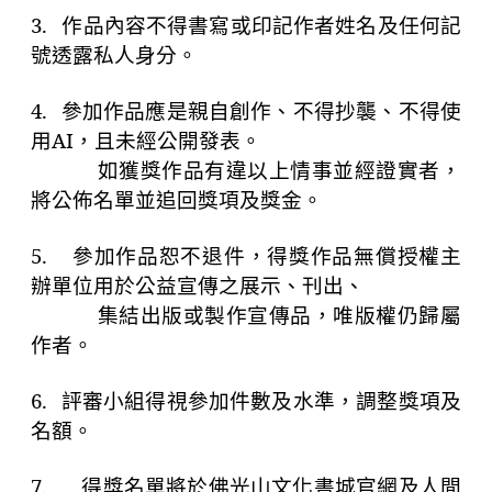
3.
作品內容不得書寫或印記作者姓名及任何記
號透露私人身分。
4.
參加作品應是親自創作、不得抄襲、不得使
用
AI
，且未經公開發表。
如獲獎作品有違以上情事並經證實者，
將公佈名單並追回獎項及獎金。
5.
參加作品恕不退件，得獎作品無償授權主
辦單位用於公益宣傳之展示、刊出、
集結出版或製作宣傳品，唯版權仍歸屬
作者。
6.
評審小組得視參加件數及水準，調整獎項及
名額。
7.
得獎名單將於佛光山文化書城官網及人間