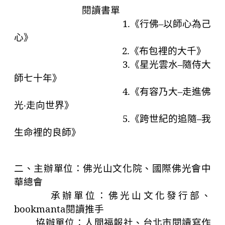
閱讀書單
1.
《行佛–以師心為己
心》
2.
《布包裡的大千》
3.
《星光雲水–隨侍大
師七十年》
4.
《有容乃大–走進佛
光‧走向世界》
5.
《跨世紀的追隨–我
生命裡的良師》
二、主辦單位：佛光山文化院、國際佛光會中
華總會
承辦單位：佛光山文化發行部、
bookmanta
閱讀推手
協辦單位：人間福報社、台北市閱讀寫作