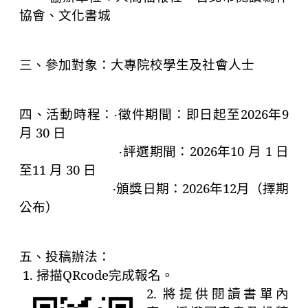
協會、文化書城
三、參加對象：大專院校學生及社會人士
四、活動時程：‧徵件期間：即日起至
2026
年
9
月
30
日
‧評選期間：
2026
年
10
月
1
日
至
11
月
30
日
‧頒獎日期：
2026
年
12
月（擇期
公布）
五、投稿辦法：
1.
掃描
QRcode
完成報名。
2.
將提供閱讀書單內