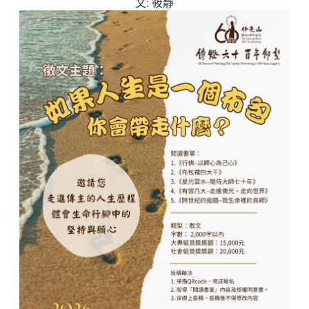
文: 筱靜