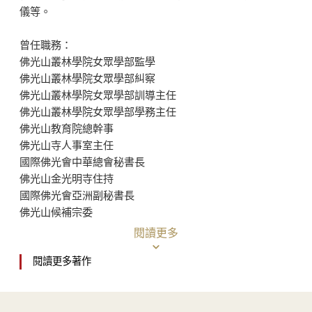
富三千》、《二六時中會瑜伽》後，睽違七年，第
儀等。
三本「當下淨土」系列著作。此系列著作，可以做
為學習佛法的入門書，並提供廣大讀者進階深入研
曾任職務：
習，開啟提起正念，如實承擔，勇往向前的人生方
佛光山叢林學院女眾學部監學
佛光山叢林學院女眾學部糾察
向。
佛光山叢林學院女眾學部訓導主任
佛光山叢林學院女眾學部學務主任
佛光山教育院總幹事
凡事要認真，但不當真。當日常投入境界的考驗，
佛光山寺人事室主任
國際佛光會中華總會秘書長
我們更能從中學習應對，勉勵自己化煩惱為菩提，
佛光山金光明寺住持
掌握當下，安定身心，建立正確的人生態度，做自
國際佛光會亞洲副秘書長
己生命的主人。
佛光山候補宗委
佛光山普門寺住持
閱讀更多
佛光山人間音緣梵樂團團長
閱讀更多著作
現任職務：
佛光山港澳區總住持