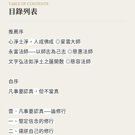
國際佛光會香港協會秘書長
TABLE OF CONTENTS
佛光山梵唄讚頌團團長
目錄列表
著有《一念彌陀富三千》、《二六時中會瑜伽》、《三業清
淨得安樂》。
推薦序
心淨土淨，人成佛成 ◎星雲大師
永富法師──以師志為己志 ◎慈惠法師
文字弘法如淨土之蓮開敷 ◎慈容法師
自序
凡事要認真，但不當真
壹．凡事要認真──論修行
一、堅定信念的修行
二、違逆自己的修行