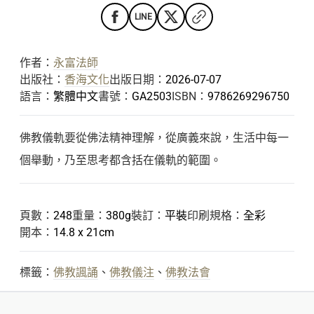
LINE
作者：
永富法師
出版社：
香海文化
出版日期：
2026-07-07
語言：
繁體中文
書號：
GA2503
ISBN：
9786269296750
佛教儀軌要從佛法精神理解，從廣義來說，生活中每一
個舉動，乃至思考都含括在儀軌的範圍。
頁數：
248
重量：
380g
裝訂：
平裝
印刷規格：
全彩
開本：
14.8 x 21cm
標籤：
佛教諷誦
、
佛教儀注
、
佛教法會