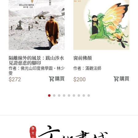
五、前行功課
第二節 開展──水陸法會的歷史與內容
一、水陸法會緣起
二、水陸儀文修訂
三、水陸法會名義
四、水陸法會內容特色
隔離線外的風景：跋山涉水
窗前佛顏
（一）內壇佛事
見證慈悲的腳印
作者：
佛光山印度佛學園
、
林少
作者：
滿觀法師
（二）外壇佛事
雯
購買
購買
$272
$200
（三）施放燄口
（四）六度供養
（五）超度亡魂
第三節 深入──在人間啟建的水陸法會
一、水陸法會的時代意義
（一）上供十方佛，中奉諸聖賢，下及六道品，等施