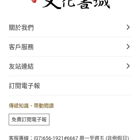
無差別。
（二）萬人施，萬人捨，同結萬人緣。
（三）十方來十方去，共成十方事。
關於我們
（四）所謂布施者，必獲其利益，若為樂故施，後必
佛光山文化出版的起源
客戶服務
得安樂。
歷史沿革
二、水陸法會的人間思想
購書須知
關於文化出版
友站連結
（一）眾生平等
電子書購買流程
（二）法界融和
佛光山全球資訊網
大量團購
訂閱電子報
（三）不言而化
星雲大師全集
客服聯繫
（四）人間歡喜
iBuddha 線上佛學影音
查詢訂單
傳遞知識、帶動閱讀
三、水陸法會的修行價值
佛光山電子大藏經
（一）慈悲濟世，普利群生
免費訂閱電子報
人間衛視
（二）重視戒法，淨化人心
客服專線：(07)656-1921#6667 周一至週五 (非例假日)
（三）平等和平，族群融和