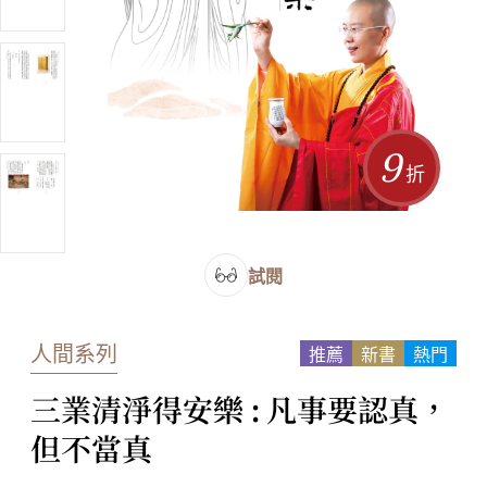
9
折
試閱
人間系列
推薦
新書
熱門
三業清淨得安樂 : 凡事要認真，
但不當真