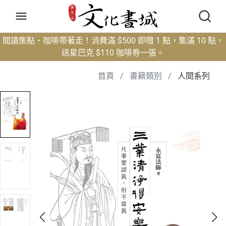
閱讀集點・咖啡帶著走！消費滿 $500 即贈 1 點，集滿 10 點，
送星巴克 $110 咖啡券一張。
首頁
/
書籍類別
/
人間系列