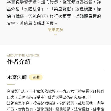
本書從學習佛法，進而行佛，堅定修行為出發，詳
盡介紹「水陸法會」、「梁皇寶懺」啟建緣起，從
佛事懺儀，儀軌內容，修行次第等，以淺顯易懂的
文字，系統層次鋪成開展。
閱讀更多
佛法講究解行並重，法會儀式是祖師大德為實踐佛
法真義，而制定的修行方便法門。在參與法會的同
ABOUT THE AUTHOR
時，作者更冀望參與法會的大眾，不只是讀念經
作者介紹
文，從唱誦、禮拜中皆能了知儀軌內容，更甚者，
理解製懺人的用心，提起自己的初心，清楚明白自
永富法師
關注
己的心念動向。
台灣彰化人，十七歲皈依佛教，一九八六年禮星雲大師披剃
出家，美國西來寺受戒，佛光大學藝術研究所碩士。
法師音聲暸亮，擅長梵唄唱誦、佛門禮儀、戒壇儀軌、寺院
《三業清淨得安樂》是作者永富法師繼《一念彌陀
行政、僧伽教育、活動策劃、經典弘講、法會儀軌、佛事懺