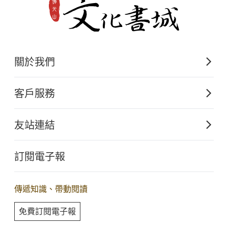
關於我們
佛光山文化出版的起源
客戶服務
歷史沿革
購書須知
關於文化出版
友站連結
電子書購買流程
佛光山全球資訊網
大量團購
訂閱電子報
星雲大師全集
客服聯繫
iBuddha 線上佛學影音
查詢訂單
傳遞知識、帶動閱讀
佛光山電子大藏經
免費訂閱電子報
人間衛視