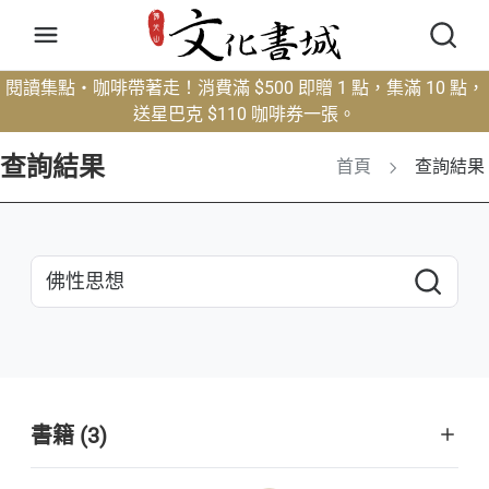
閱讀集點・咖啡帶著走！消費滿 $500 即贈 1 點，集滿 10 點，
送星巴克 $110 咖啡券一張。
查詢結果
首頁
查詢結果
書籍 (3)