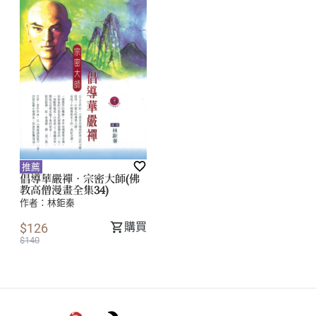
推薦
倡導華嚴禪．宗密大師(佛
教高僧漫畫全集34)
作者：
林鉅秦
購買
$126
$140