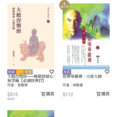
電子書
推薦
排行
新書
推薦
大般涅槃經——解鎖情緒心
倡導華嚴禪：宗密大師
無罣礙【必讀經典17】
作者：
曾稚棉
作者：
林鉅秦
購買
購買
$315
$112
$350