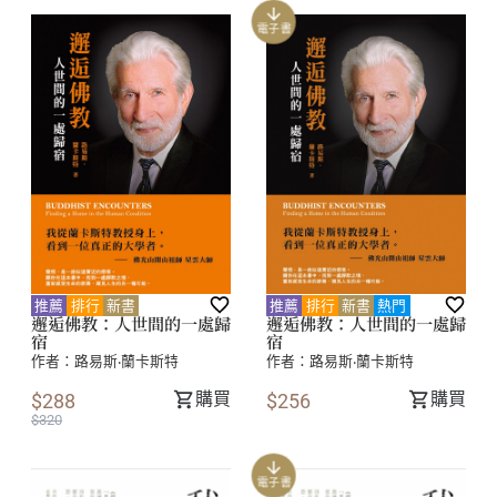
電子書
推薦
排行
新書
推薦
排行
新書
熱門
邂逅佛教：人世間的一處歸
邂逅佛教：人世間的一處歸
宿
宿
作者：
路易斯‧蘭卡斯特
作者：
路易斯‧蘭卡斯特
購買
購買
$288
$256
$320
電子書