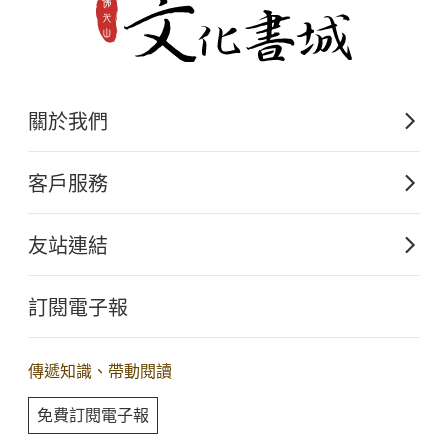
關於我們
佛光山文化出版的起源
客戶服務
歷史沿革
購書須知
關於文化出版
友站連結
電子書購買流程
佛光山全球資訊網
大量團購
訂閱電子報
星雲大師全集
客服聯繫
iBuddha 線上佛學影音
查詢訂單
傳遞知識、帶動閱讀
佛光山電子大藏經
免費訂閱電子報
人間衛視