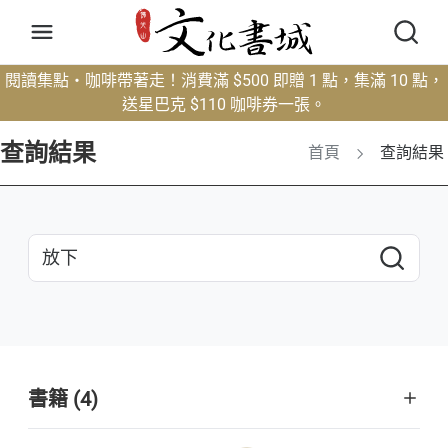
閱讀集點・咖啡帶著走！消費滿 $500 即贈 1 點，集滿 10 點，
送星巴克 $110 咖啡券一張。
查詢結果
首頁
查詢結果
書籍 (4)