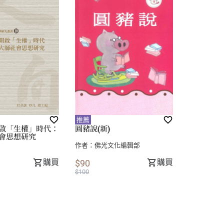
推薦
啟「生權」時代：
圓豬說(新)
會思想研究
作者：
佛光文化編輯部
購買
購買
$90
$100