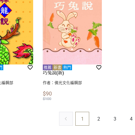
門
推薦
新書
熱門
巧兔說(新)
化編輯部
作者：
佛光文化編輯部
$90
$100
1
2
3
4