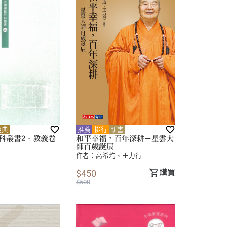
經典
推薦
排行
新書
科叢書2．教義卷
和平幸福，百年深耕—星雲大
師百歲誕辰
作者：
高希均
、
王力行
購買
$450
$500