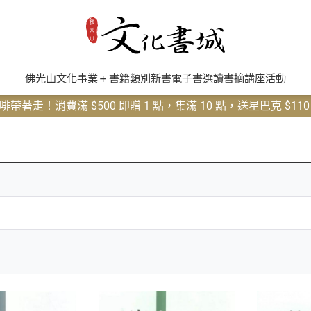
佛光山文化事業
書籍類別
新書
電子書
選讀書摘
講座活動
帶著走！消費滿 $500 即贈 1 點，集滿 10 點，送星巴克 $11