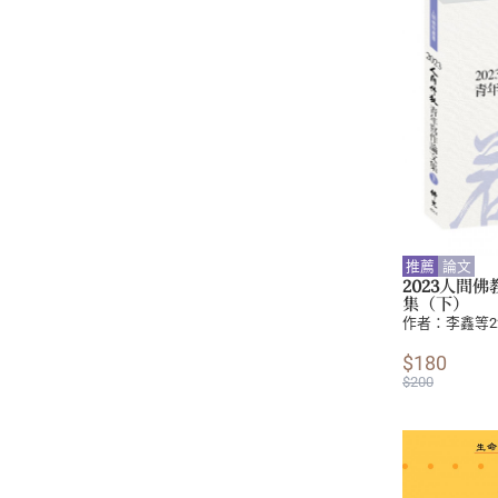
推薦
論文
2023人間
集（下）
作者：
李鑫等2
$180
$200