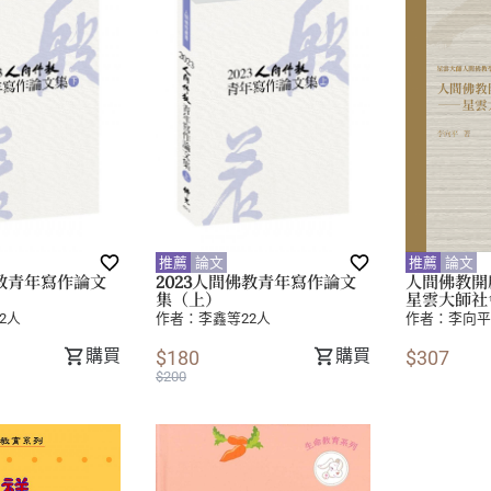
推薦
論文
推薦
論文
佛教青年寫作論文
2023人間佛教青年寫作論文
人間佛教開
集（上）
星雲大師社
2人
作者：
李鑫等22人
作者：
李向平
購買
購買
$180
$307
$200