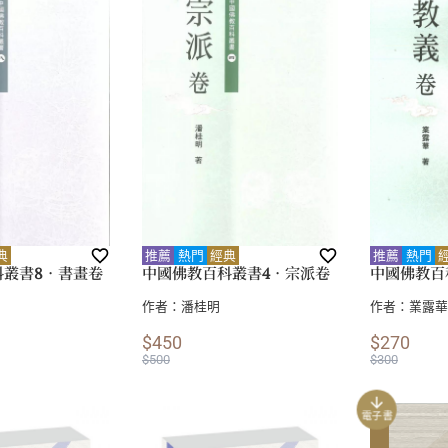
典
推薦
熱門
經典
推薦
熱門
科叢書8．書畫卷
中國佛教百科叢書4．宗派卷
中國佛教百
作者：
潘桂明
作者：
業露華
$450
$270
$500
$300
電子書