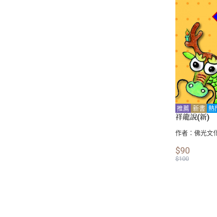
推薦
新書
熱
祥龍說(新)
作者：
佛光文
$90
$100