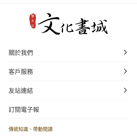
關於我們
佛光山文化出版的起源
客戶服務
歷史沿革
購書須知
關於文化出版
友站連結
電子書購買流程
佛光山全球資訊網
大量團購
訂閱電子報
星雲大師全集
客服聯繫
iBuddha 線上佛學影音
查詢訂單
傳遞知識、帶動閱讀
佛光山電子大藏經