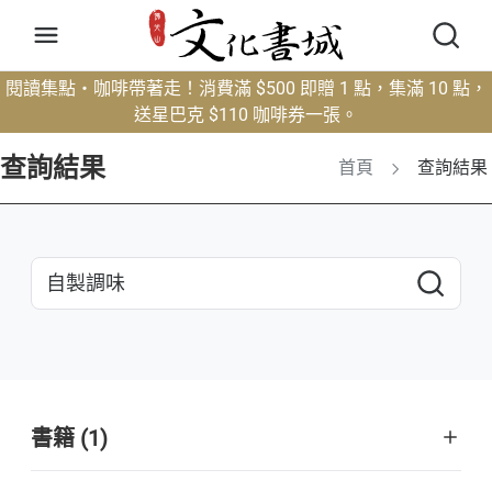
閱讀集點・咖啡帶著走！消費滿 $500 即贈 1 點，集滿 10 點，
送星巴克 $110 咖啡券一張。
查詢結果
首頁
查詢結果
書籍 (1)