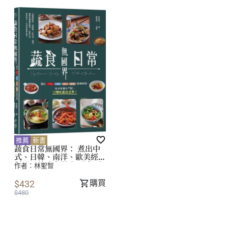
推薦
新書
蔬食日常無國界： 煮出中
式、日韓、南洋、歐美經典
料理，美味多變吃不膩，打
作者：
林聖智
開純素新世界！
購買
$432
$480