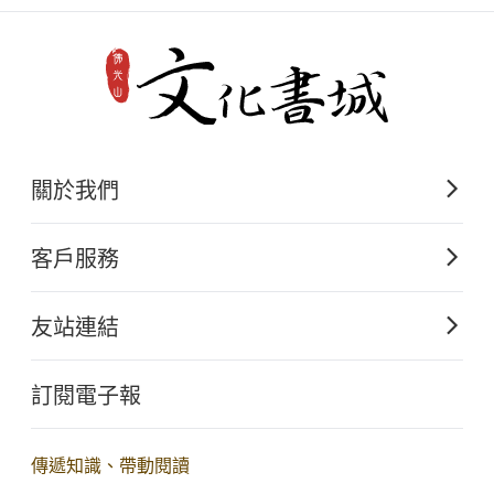
關於我們
佛光山文化出版的起源
客戶服務
歷史沿革
購書須知
關於文化出版
友站連結
電子書購買流程
佛光山全球資訊網
大量團購
訂閱電子報
星雲大師全集
客服聯繫
iBuddha 線上佛學影音
查詢訂單
傳遞知識、帶動閱讀
佛光山電子大藏經