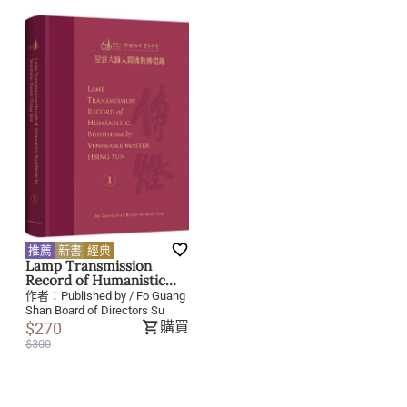
推薦
新書
經典
Lamp Transmission
Record of Humanistic
Buddhism by Venerable
作者：
Published by / Fo Guang
Master Hsing Yun Vol. 1
Shan Board of Directors Su
購買
$270
$300