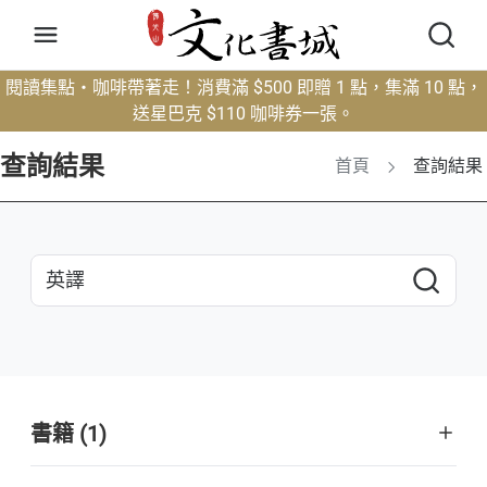
閱讀集點・咖啡帶著走！消費滿 $500 即贈 1 點，集滿 10 點，
送星巴克 $110 咖啡券一張。
查詢結果
首頁
查詢結果
書籍 (1)