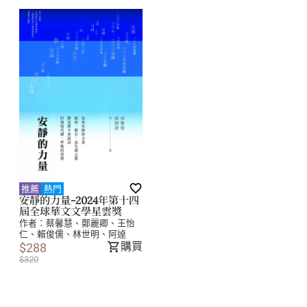
推薦
熱門
安靜的力量-2024年第十四
屆全球華文文學星雲獎
作者：
蔡馨慧、鄭麗卿、王怡
仁、賴俊儒、林世明、阿逴
購買
$288
$320