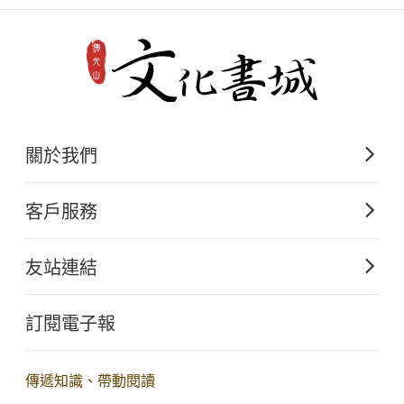
關於我們
佛光山文化出版的起源
客戶服務
歷史沿革
購書須知
關於文化出版
友站連結
電子書購買流程
佛光山全球資訊網
大量團購
訂閱電子報
星雲大師全集
客服聯繫
iBuddha 線上佛學影音
查詢訂單
傳遞知識、帶動閱讀
佛光山電子大藏經