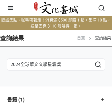
閱讀集點・咖啡帶著走！消費滿 $500 即贈 1 點，集滿 10 點，
送星巴克 $110 咖啡券一張。
查詢結果
首頁
查詢結果
書籍 (1)