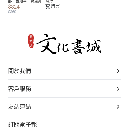
郢、張穎容、曹麗蕙、陳玲
芳、楊旻芳、趙奕寧、羅智華
購買
$324
共同著作
$360
關於我們
佛光山文化出版的起源
客戶服務
歷史沿革
購書須知
關於文化出版
友站連結
電子書購買流程
佛光山全球資訊網
大量團購
訂閱電子報