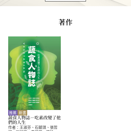
著作
推薦
新書
蔬食人物誌－吃素改變了他
們的人生
作者：
王淑芬、石毓琪、張哲