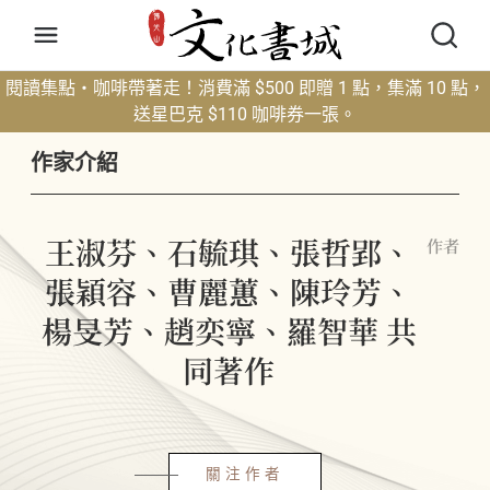
閱讀集點・咖啡帶著走！消費滿 $500 即贈 1 點，集滿 10 點，
送星巴克 $110 咖啡券一張。
作家介紹
王淑芬、石毓琪、張哲郢、
作者
張穎容、曹麗蕙、陳玲芳、
楊旻芳、趙奕寧、羅智華 共
同著作
關注作者