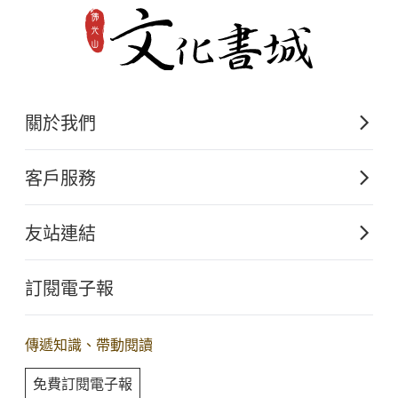
關於我們
佛光山文化出版的起源
客戶服務
歷史沿革
購書須知
關於文化出版
友站連結
電子書購買流程
佛光山全球資訊網
大量團購
訂閱電子報
星雲大師全集
客服聯繫
iBuddha 線上佛學影音
查詢訂單
傳遞知識、帶動閱讀
佛光山電子大藏經
免費訂閱電子報
人間衛視