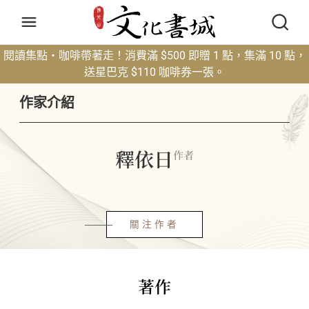
閱讀集點・咖啡帶著走！消費滿 $500 即贈 1 點，集滿 10 點，
送星巴克 $110 咖啡券一張。
作家介紹
釋依日
作者
關注作者
著作