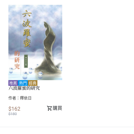
推薦
熱門
經典
六波羅蜜的研究
作者：
釋依日
購買
$162
$180