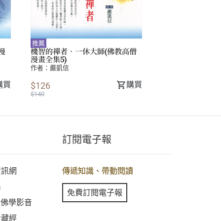
推薦
漫
機智的禪者．一休大師(佛教高僧
漫畫全集5)
作者：
嚴凱信
購買
購買
$126
$140
訂閱電子報
資訊網
傳遞知識、帶動閱讀
集
免費訂閱電子報
線上佛學影音
大藏經