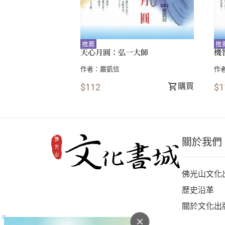
推薦
推
天心月圓：弘一大師
機
作者：
嚴凱信
作
購買
$112
$1
關於我們
佛光山文化
歷史沿革
關於文化出