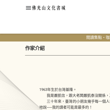
閱讀集點・咖啡
作家介紹
1963年生於台灣基隆。
我是嚴凱信，跟大老闆嚴凱泰沒關係，真
三十年來，臺灣的小朋友幾乎每一個人都
地說──我的讀者可能是最多的！