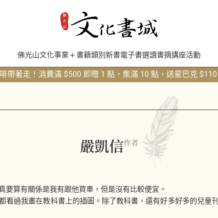
佛光山文化事業
書籍類別
新書
電子書
選讀書摘
講座活動
帶著走！消費滿 $500 即贈 1 點，集滿 10 點，送星巴克 $11
嚴凱信
作者
要算有關係是我有跟他買車，但是沒有比較便宜。
看過我畫在教科書上的插圖。除了教科書，還有好多好多的兒童刊