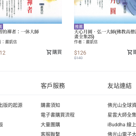
薦
推薦
智的禪者：一休大師
天心月圓．弘一大師(佛教高僧
畫全集25)
者：
嚴凱信
作者：
嚴凱信
購買
12
$126
$140
客戶服務
友站連結
出版的起源
購書須知
佛光山全球
電子書購買流程
星雲大師全
版
大量團購
iBuddha 
客服聯繫
佛光山電子