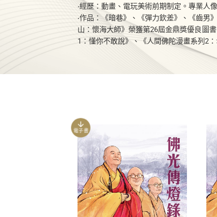
‧經歷：動畫、電玩美術前期制定。專業人
‧作品：《暗巷》、《彈力欽差》、《齒男
山：懷海大師》榮獲第26屆金鼎獎優良圖
1：懂你不敢說》、《人間佛陀漫畫系列2
電子書