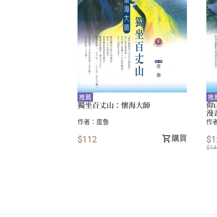
推薦
推
獨坐百丈山：懷海大師
仰
漫
作者：
度魯
作
購買
$112
$1
$14