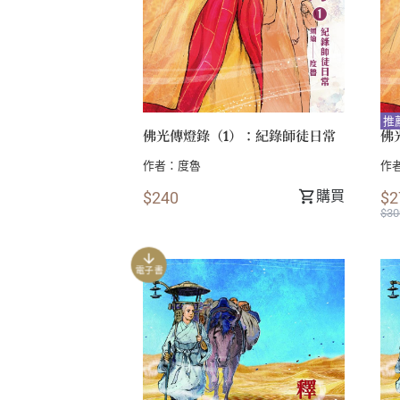
推
佛光傳燈錄（1）：紀錄師徒日常
佛
作者：
度魯
作
購買
$240
$2
$30
電子書