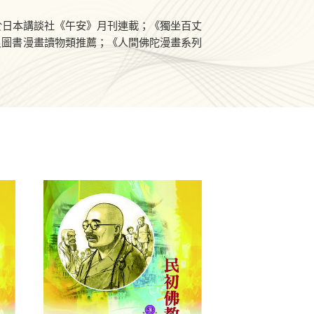
於日本講談社《午安》月刊連載；《獨坐百丈
良圖書漫畫讀物類推薦；《人間佛陀漫畫系列