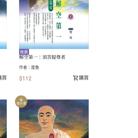
推薦
解空第一：須菩提尊者
作者：
度魯
購買
購買
$112
電子書