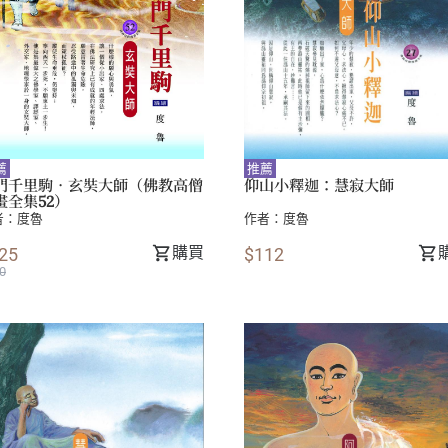
薦
推薦
門千里駒．玄奘大師（佛教高僧
仰山小釋迦：慧寂大師
畫全集52）
者：
度魯
作者：
度魯
購買
25
$112
0