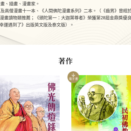
像畫、插畫、漫畫家。
》及高僧漫畫十一本、《人間佛陀漫畫系列》二本。（《齒男》曾經
書漫畫讀物類推薦；《頭陀第一：大迦葉尊者》榮獲第28屆金鼎獎優
：幸運遇到了》出版英文版及泰文版）。
著作
電子書