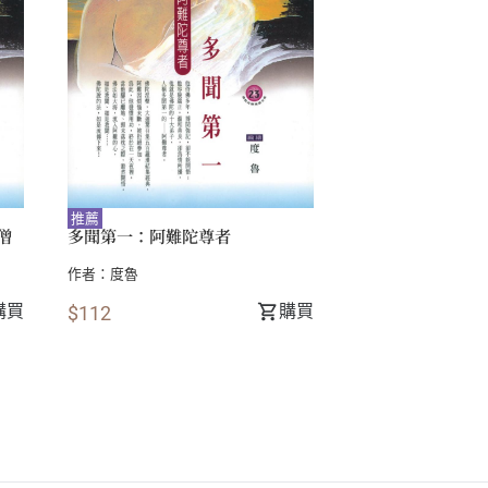
推薦
僧
多聞第一：阿難陀尊者
作者：
度魯
購買
購買
$112