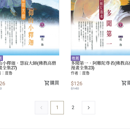
薦
推薦
山小釋迦．慧寂大師(佛教高僧
多聞第一．阿難陀尊者(佛教高
畫全集27)
漫畫全集23)
者：
度魯
作者：
度魯
購買
26
$126
0
$140
1
2