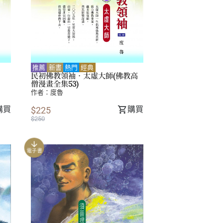
推薦
新書
熱門
經典
民初佛教領袖．太虛大師(佛教高
僧漫畫全集53)
作者：
度魯
購買
購買
$225
$250
電子書