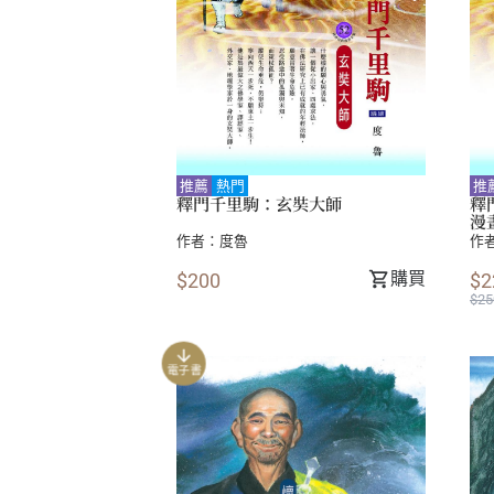
推薦
熱門
推
釋門千里駒：玄奘大師
釋
漫
作者：
度魯
作
購買
$200
$2
$25
電子書