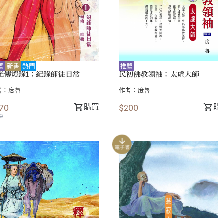
薦
新書
熱門
推薦
光傳燈錄1：紀錄師徒日常
民初佛教領袖：太虛大師
者：
度魯
作者：
度魯
購買
70
$200
0
電子書