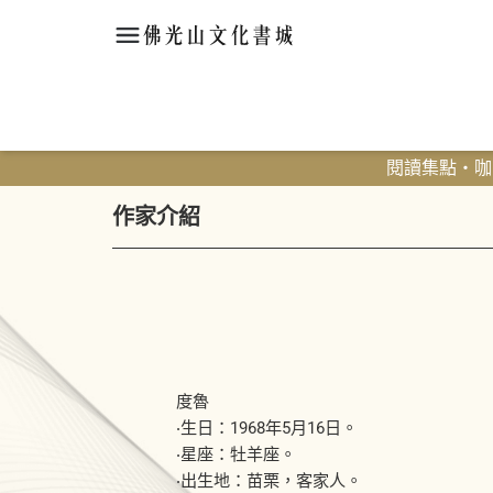
閱讀集點・咖啡
作家介紹
度魯
‧生日：1968年5月16日。
‧星座：牡羊座。
‧出生地：苗栗，客家人。