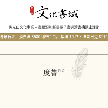
佛光山文化事業
書籍類別
新書
電子書
選讀書摘
講座活動
帶著走！消費滿 $500 即贈 1 點，集滿 10 點，送星巴克 $11
度魯
作者