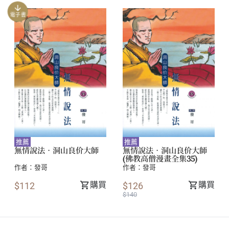
電子書
推薦
推薦
無情說法．洞山良价大師
無情說法．洞山良价大師
(佛教高僧漫畫全集35)
作者：
發哥
作者：
發哥
購買
購買
$112
$126
$140