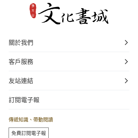
關於我們
佛光山文化出版的起源
客戶服務
歷史沿革
購書須知
關於文化出版
友站連結
電子書購買流程
佛光山全球資訊網
大量團購
訂閱電子報
星雲大師全集
客服聯繫
iBuddha 線上佛學影音
查詢訂單
傳遞知識、帶動閱讀
佛光山電子大藏經
免費訂閱電子報
人間衛視