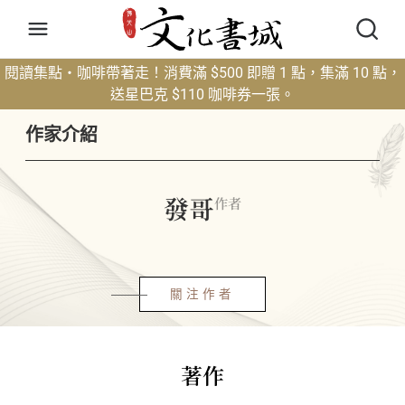
閱讀集點・咖啡帶著走！消費滿 $500 即贈 1 點，集滿 10 點，
送星巴克 $110 咖啡券一張。
作家介紹
發哥
作者
關注作者
著作