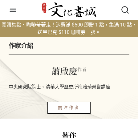
閱讀集點・咖啡帶著走！消費滿 $500 即贈 1 點，集滿 10 點，
送星巴克 $110 咖啡券一張。
作家介紹
蕭啟慶
作者
中央研究院院士、清華大學歷史所梅貽琦榮譽講座
關注作者
著作