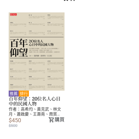
推薦
排行
百年仰望：20位名人心目
中的民國人物
作者：
高希均
、
黃克武
、
林文
月
、
蕭啟慶
、
王壽南
、
周質
平
、
丁邦新
、
郭岱君
、
薛化
購買
$450
元
、
邵玉銘
、
胡為真
、
張祖
$500
詒
、
黃天才
、
曾志朗
、
丘宏
義
、
江才健
、
許倬雲
、
葉萬
安
、
朱敬一
、
黃達夫