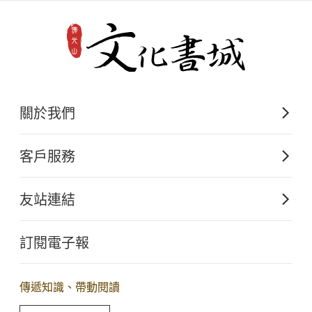
關於我們
佛光山文化出版的起源
客戶服務
歷史沿革
購書須知
關於文化出版
友站連結
電子書購買流程
佛光山全球資訊網
大量團購
訂閱電子報
星雲大師全集
客服聯繫
iBuddha 線上佛學影音
查詢訂單
傳遞知識、帶動閱讀
佛光山電子大藏經