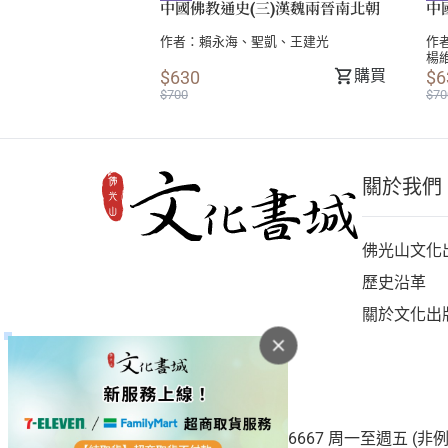
中國佛教通史(三)漢魏兩晉南北朝
中
作者：
賴永海
、
聖凱
、
王建光
作
楊
購買
$630
$6
$700
$70
關於我們
佛光山文化
歷史沿革
關於文化出
客服專線：(07)656-1921#6667 周一至週五 (非例假日)