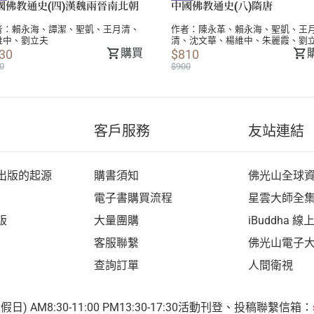
國佛教通史(四)漢魏兩晉南北朝
中國佛教通史(八)隋唐
者：
賴永海
、
譚潔
、
聖凱
、
王月清
、
作者：
陳永革
、
賴永海
、
聖凱
、
王
維中
、
劉立夫
清
、
沈文華
、
楊維中
、
朱麗霞
、
劉
購買
30
$810
0
$900
客戶服務
友站連結
出版的起源
購書須知
佛光山全球
電子書購買流程
星雲大師全
版
大量團購
iBuddha 
客服聯繫
佛光山電子
查詢訂單
人間衛視
 AM8:30-11:00 PM13:30-17:30
活動刊登、投稿聯繫信箱：