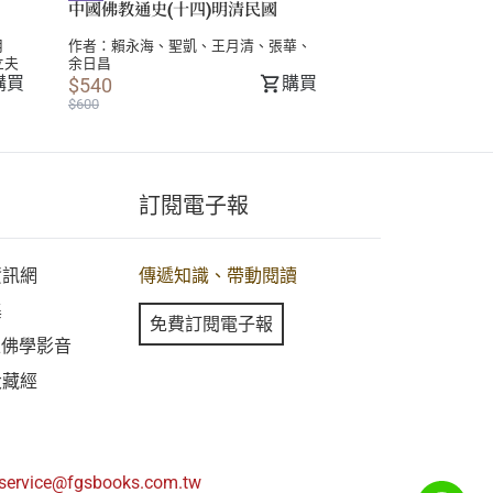
中國佛教通史(十四)明清民國
月
作者：
賴永海
、
聖凱
、
王月清
、
張華
、
立夫
余日昌
購買
購買
$540
$600
訂閱電子報
資訊網
傳遞知識、帶動閱讀
集
免費訂閱電子報
線上佛學影音
大藏經
service@fgsbooks.com.tw