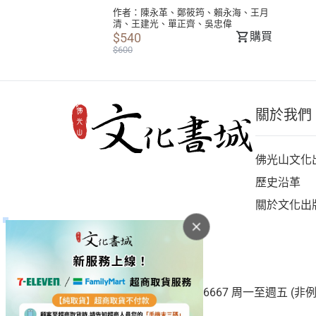
作者：
陳永革
、
鄭筱筠
、
賴永海
、
王月
清
、
王建光
、
單正齊
、
吳忠偉
購買
$540
$600
關於我們
佛光山文化
歷史沿革
關於文化出
客服專線：(07)656-1921#6667 周一至週五 (非例假日)