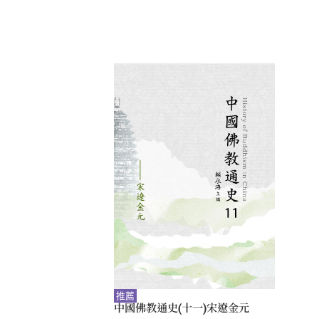
推薦
中國佛教通史(十一)宋遼金元