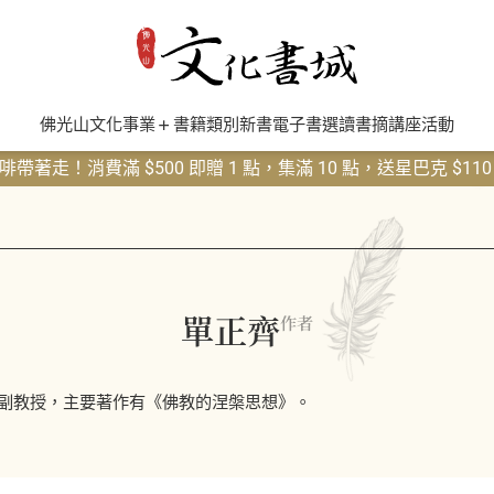
佛光山文化事業
書籍類別
新書
電子書
選讀書摘
講座活動
帶著走！消費滿 $500 即贈 1 點，集滿 10 點，送星巴克 $11
單正齊
作者
副教授，主要著作有《佛教的涅槃思想》。