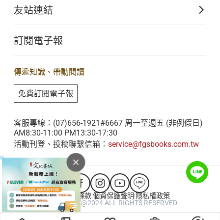
購書須知
關於文化出版
友站連結
電子書購買流程
佛光山全球資訊網
大量團購
訂閱電子報
星雲大師全集
客服聯繫
iBuddha 線上佛學影音
查詢訂單
傳遞知識、帶動閱讀
佛光山電子大藏經
免費訂閱電子報
人間衛視
客服專線：(07)656-1921#6667 周一至週五 (非例假日)
AM8:30-11:00 PM13:30-17:30
活動刊登、投稿聯繫信箱：
service@fgsbooks.com.tw
會員服務條款
個資保護聲明
隱私權政策
|
|
COPYRIGHT@2024 ALL RIGHTS RESERVED