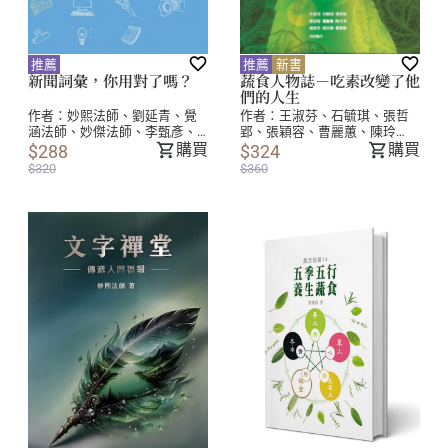
推薦
推薦
新書
新聞詞彙，你用對了嗎？
蔬食人物誌－吃素改變了他
們的人生
作者：
妙熙法師、劉延青、覺
作者：
王淑芬、石毓琪、張哲
涵法師、妙傑法師、李甄彥、
郢、張穎容、曹麗蕙、陳玲
蕭涵友
購買
芳、楊旻芳、趙奕寧、羅智華
購買
$288
$324
共同著作
$320
$360