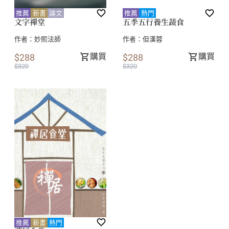
推薦
新書
論文
推薦
熱門
文字禪堂
五季五行養生蔬食
作者：
妙熙法師
作者：
但漢蓉
購買
購買
$288
$288
$320
$320
推薦
新書
熱門