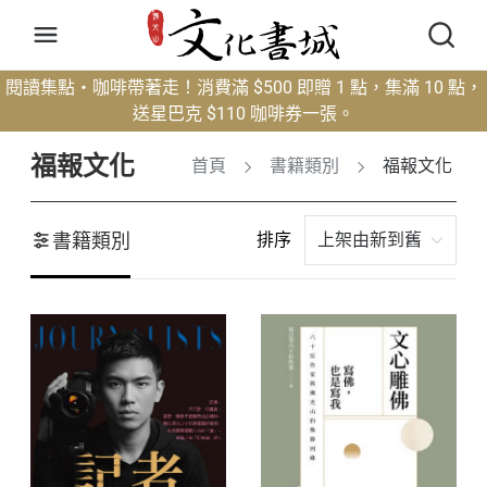
閱讀集點・咖啡帶著走！消費滿 $500 即贈 1 點，集滿 10 點，
送星巴克 $110 咖啡券一張。
福報文化
首頁
書籍類別
福報文化
書籍類別
排序
上架由新到舊