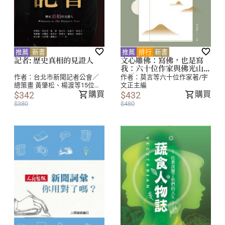
推薦
新書
推薦
排行
新書
記者: 歷史真相的見證人
文心雕佛：寫佛，也是寫
我：六十位作家與佛光山的
殊勝因緣
作者：
台北市新聞記者公會／
作者：
莫言等六十位作家著/宇
總策畫 黃肇松、楊渡等15位／
文正主編
撰文
購買
購買
$342
$432
$380
$480