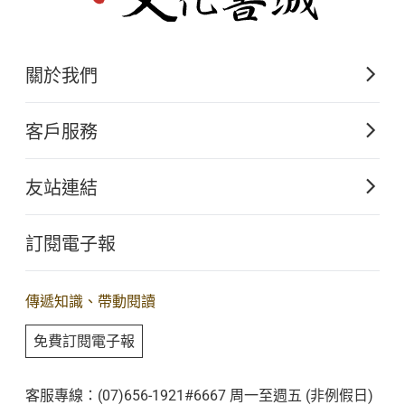
關於我們
佛光山文化出版的起源
客戶服務
歷史沿革
購書須知
關於文化出版
友站連結
電子書購買流程
佛光山全球資訊網
大量團購
訂閱電子報
星雲大師全集
客服聯繫
iBuddha 線上佛學影音
查詢訂單
傳遞知識、帶動閱讀
佛光山電子大藏經
免費訂閱電子報
人間衛視
客服專線：(07)656-1921#6667 周一至週五 (非例假日)