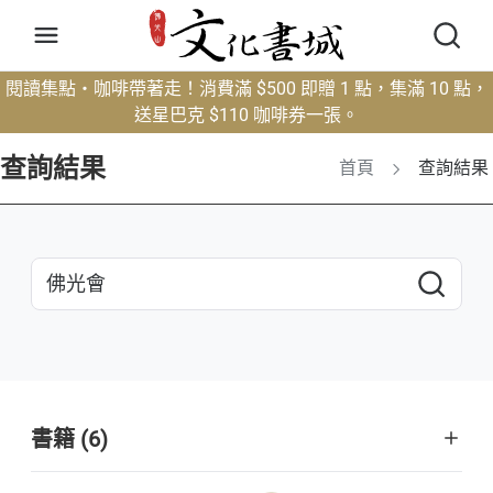
閱讀集點・咖啡帶著走！消費滿 $500 即贈 1 點，集滿 10 點，
送星巴克 $110 咖啡券一張。
查詢結果
首頁
查詢結果
書籍 (6)