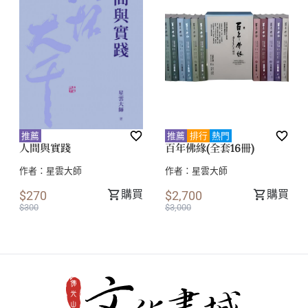
推薦
推薦
排行
熱門
人間與實踐
百年佛緣(全套16冊)
作者：
星雲大師
作者：
星雲大師
購買
購買
$270
$2,700
$300
$3,000