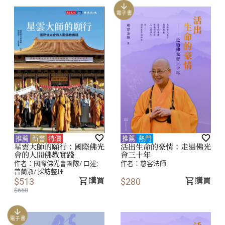
電子書
推薦
新書
特價
推薦
熱門
星雲大師的願行：國際佛光
活出生命的豪情：走過佛光
會的人間佛教實踐
會三十年
作者：
國際佛光會團隊/ 口述;
作者：
慈容法師
曾蘭淑/ 採訪整理
購買
購買
$513
$280
$650
電子書