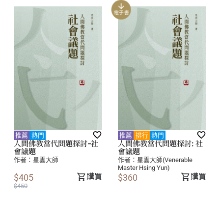
電子書
推薦
熱門
推薦
排行
熱門
人間佛教當代問題探討-社
人間佛教當代問題探討: 社
會議題
會議題
作者：
星雲大師
作者：
星雲大師(Venerable
Master Hsing Yun)
購買
購買
$405
$360
$450