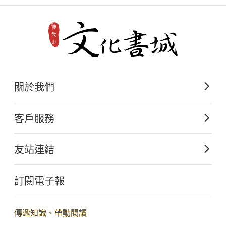
關於我們
佛光山文化出版的起源
客戶服務
歷史沿革
購書須知
關於文化出版
友站連結
電子書購買流程
佛光山全球資訊網
大量團購
訂閱電子報
星雲大師全集
客服聯繫
iBuddha 線上佛學影音
查詢訂單
傳遞知識、帶動閱讀
佛光山電子大藏經