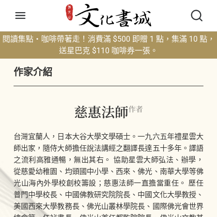
閱讀集點・咖啡帶著走！消費滿 $500 即贈 1 點，集滿 10 點，
送星巴克 $110 咖啡券一張。
作家介紹
慈惠法師
作者
台灣宜蘭人，日本大谷大學文學碩士。一九六五年禮星雲大
師出家，隨侍大師擔任說法講經之翻譯長達五十多年。譯語
之流利高雅通暢，無出其右。 協助星雲大師弘法、辦學，
從慈愛幼稚園、均頭國中小學、西來、佛光、南華大學等佛
光山海內外學校創校籌設；慈惠法師一直擔當重任。 歷任
普門中學校長、中國佛教研究院院長、中國文化大學教授、
美國西來大學教務長、佛光山叢林學院長、國際佛光會世界