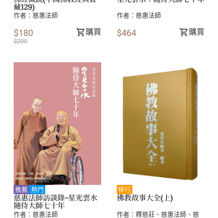
藏129)
作者：
慈惠法師
作者：
慈惠法師
購買
購買
$180
$464
$200
推薦
熱門
排行
慈惠法師訪談錄-星光雲水
佛教故事大全(上)
隨侍大師七十年
作者：
慈惠法師
作者：
釋慈莊
、
慈惠法師
、
慈