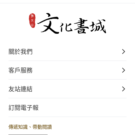
岩
、
林聰明
、
葉小文
、
趙怡
、
吳清基
、
李昂
、
沈春華
、
許悔
之
、
林良
、
洪蘭
、
何寄澎
、
依
空法師
、
滿義法師
、
覺培法
師
、
于丹
、
錢文忠
、
李瑞騰
、
趙麗雲
、
符芝瑛
、
高希均
、
星
雲大師
、
嚴長壽
、
趙翠慧
關於我們
佛光山文化出版的起源
客戶服務
歷史沿革
購書須知
關於文化出版
友站連結
電子書購買流程
佛光山全球資訊網
大量團購
訂閱電子報
星雲大師全集
客服聯繫
iBuddha 線上佛學影音
查詢訂單
傳遞知識、帶動閱讀
佛光山電子大藏經