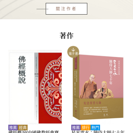
關注作者
著作
電子書
推薦
經典
推薦
排行
熱門
佛經概說(中國佛教經典寶
星光雲水：隨侍大師七十年