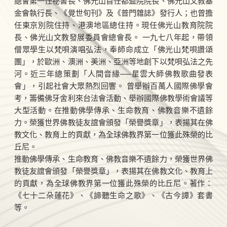
總會第一任祕書長、佛光山首任都監院院長、佛光山文教基
金會執行長、《覺世旬刊》及《普門雜誌》發行人；也曾擔
任東京別院住持、港澳地區總住持。現任佛光山教育院院
長、佛光山文教發展委員會總會長。 一九七八年起，帶領
僧眾學生以梵唄演唱弘法，奉師命成立「佛光山梵唄讚頌
團」，於歐洲、澳洲、美洲、亞洲等地創下以梵唄弘法之先
河。近三年總策劃「人間音緣──星雲大師佛教歌曲發表
會」，引起社會大眾熱烈回響。 曾舉辦百萬人國際佛學會
考，籌備佛牙舍利來台法會活動、舉辦國際佛教學術會議等
大型活動。在推動佛學傳承、生命教育、佛教音樂不遺餘
力。榮獲世界佛教徒友誼會頒發「榮譽獎章」，表揚其在佛
教文化、教育上的貢獻，為全球佛教界第一位獲此殊榮的比
丘尼。
推動佛學傳承、生命教育、佛教音樂不遺餘力，榮獲世界佛
教徒友誼會頒發「榮譽獎章」，表揚其在佛教文化、教育上
的貢獻，為全球佛教界第一位獲此殊榮的比丘尼。著作：
《七十二朵蓮花》、《諦聽生命之歌》、《古今譚》套書
等。