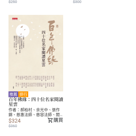
$250
$300
推薦
排行
百年佛緣：四十位名家閱讀
星雲
作者：
郝柏村
、
余光中
、
張作
錦
、
慈惠法師
、
慈容法師
、
閻
崇年
、
蔣孝嚴
、
楊朝祥
、
劉長
購買
$324
樂
、
林清玄
、
簡志忠
、
蕭依
$360
釗
、
吳伯雄
、
呂芳上
、
蔣曉
松
、
曾淑賢
、
簡靜惠
、
鄭石