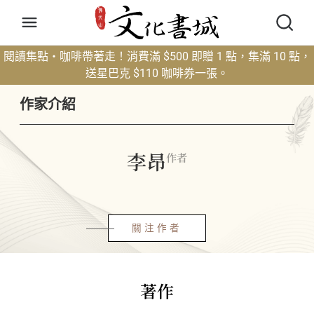
閱讀集點・咖啡帶著走！消費滿 $500 即贈 1 點，集滿 10 點，
送星巴克 $110 咖啡券一張。
作家介紹
李昂
作者
關注作者
著作