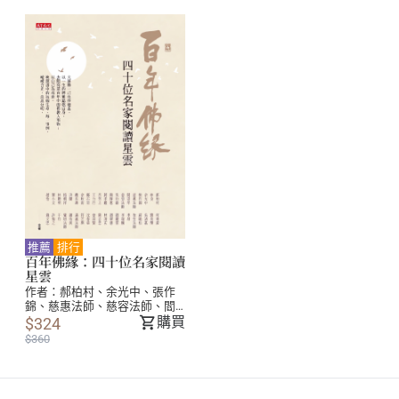
推薦
排行
百年佛緣：四十位名家閱讀
星雲
作者：
郝柏村
、
余光中
、
張作
錦
、
慈惠法師
、
慈容法師
、
閻
崇年
、
蔣孝嚴
、
楊朝祥
、
劉長
購買
$324
樂
、
林清玄
、
簡志忠
、
蕭依
$360
釗
、
吳伯雄
、
呂芳上
、
蔣曉
松
、
曾淑賢
、
簡靜惠
、
鄭石
岩
、
林聰明
、
葉小文
、
趙怡
、
吳清基
、
李昂
、
沈春華
、
許悔