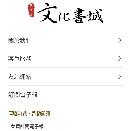
之
、
林良
、
洪蘭
、
何寄澎
、
依
空法師
、
滿義法師
、
覺培法
師
、
于丹
、
錢文忠
、
李瑞騰
、
趙麗雲
、
符芝瑛
、
高希均
、
星
雲大師
、
嚴長壽
、
趙翠慧
關於我們
佛光山文化出版的起源
客戶服務
歷史沿革
購書須知
關於文化出版
友站連結
電子書購買流程
佛光山全球資訊網
大量團購
訂閱電子報
星雲大師全集
客服聯繫
iBuddha 線上佛學影音
查詢訂單
傳遞知識、帶動閱讀
佛光山電子大藏經
免費訂閱電子報
人間衛視